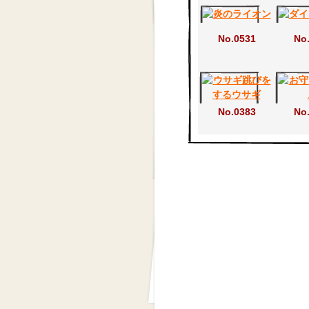
No.0531
No
No.0383
No