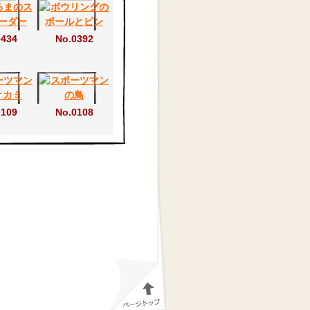
0434
No.0392
0109
No.0108