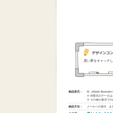
悪い夢をキャッチ
納品形式：
AI（Adobe Illus
※ AI形式のデータ
※ その他の形式で
納品方法：
メールへの添付、また