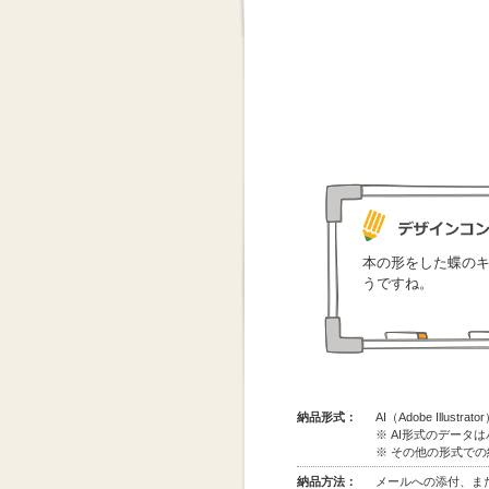
本の形をした蝶の
うですね。
納品形式：
AI（Adobe Illus
※ AI形式のデータ
※ その他の形式で
納品方法：
メールへの添付、また