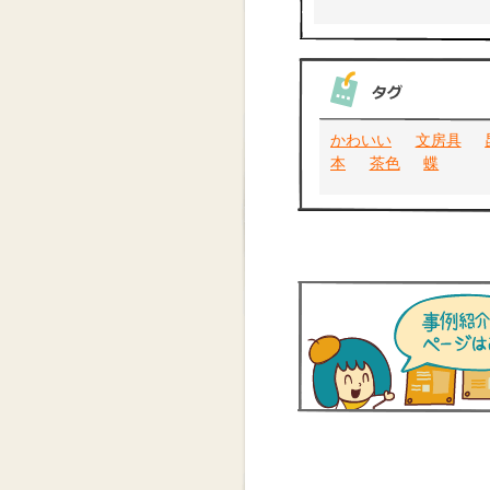
かわいい
文房具
本
茶色
蝶