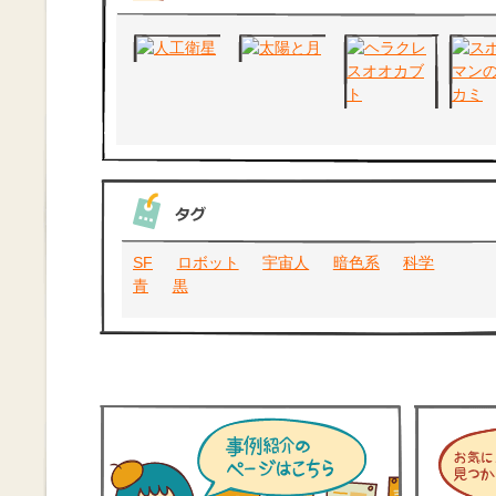
SF
ロボット
宇宙人
暗色系
科学
青
黒