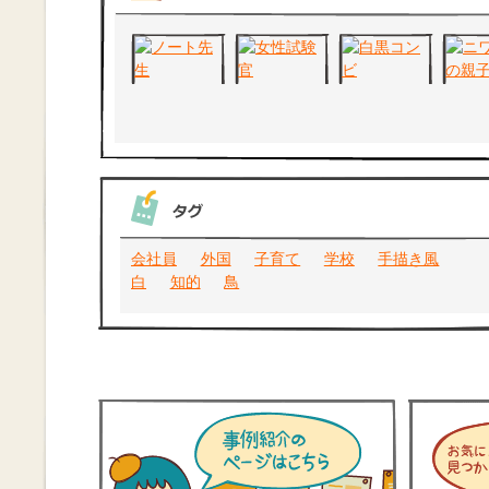
会社員
外国
子育て
学校
手描き風
白
知的
鳥