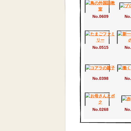
No.0609
No
No.0515
No
No.0398
No
No.0268
No