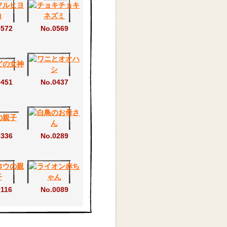
0572
No.0569
0451
No.0437
0336
No.0289
0116
No.0089