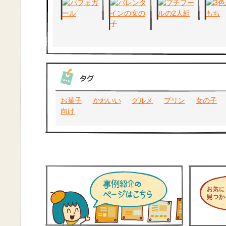
お菓子
かわいい
グルメ
プリン
女の子
向け