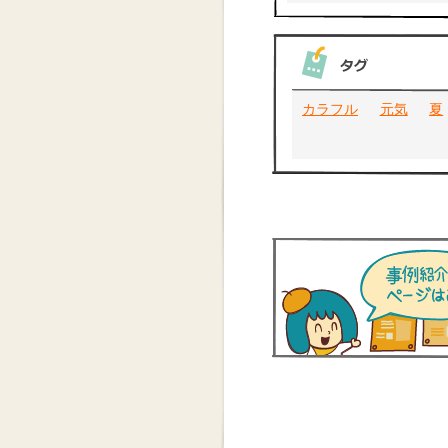
カラフル
元気
夏