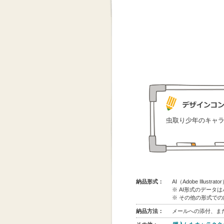
虫取り少年のキャ
納品形式：
AI（Adobe Illus
※ AI形式のデータ
※ その他の形式で
納品方法：
メールへの添付、また