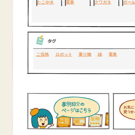
ご当地
ロボット
乗り物
緑
電車