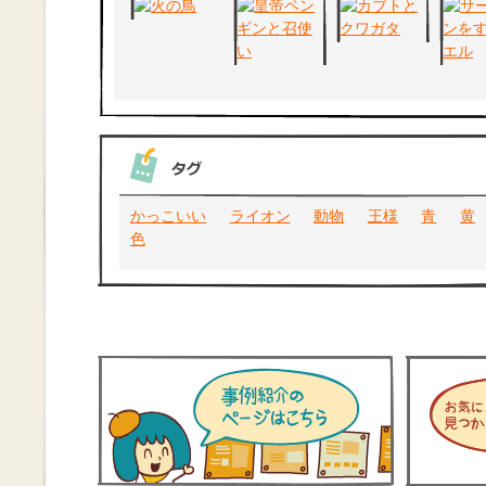
かっこいい
ライオン
動物
王様
青
黄
色