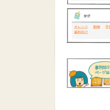
オレンジ
動物
手
歯科向け