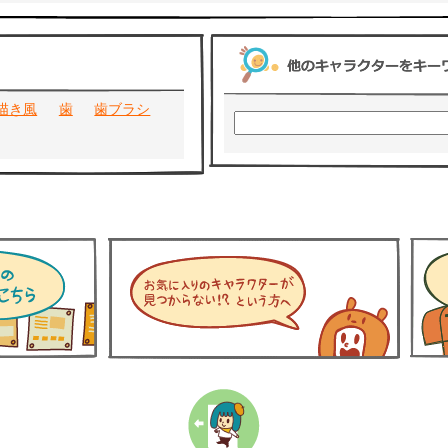
描き風
歯
歯ブラシ