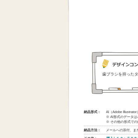
歯ブラシを持った
納品形式：
AI（Adobe Illus
※ AI形式のデータ
※ その他の形式で
納品方法：
メールへの添付、また