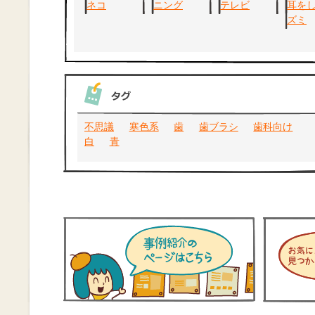
不思議
寒色系
歯
歯ブラシ
歯科向け
白
青