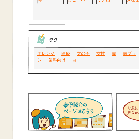
オレンジ
医療
女の子
女性
歯
歯ブラ
シ
歯科向け
白