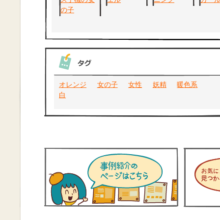
オレンジ
女の子
女性
妖精
暖色系
白