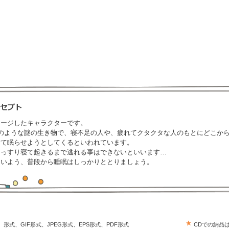
メージしたキャラクターです。
のような謎の生き物で、寝不足の人や、疲れてクタクタな人のもとにどこか
せて眠らせようとしてくるといわれています。
ぐっすり寝て起きるまで逃れる事はできないといいます…
ないよう、普段から睡眠はしっかりととりましょう。
trator）形式、GIF形式、JPEG形式、EPS形式、PDF形式
CDでの納品