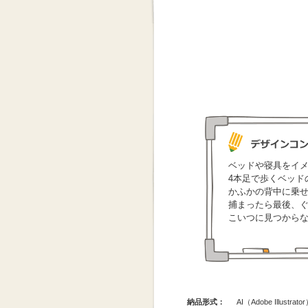
ベッドや寝具をイ
4本足で歩くベッド
かふかの背中に乗
捕まったら最後、
こいつに見つから
納品形式：
AI（Adobe Illus