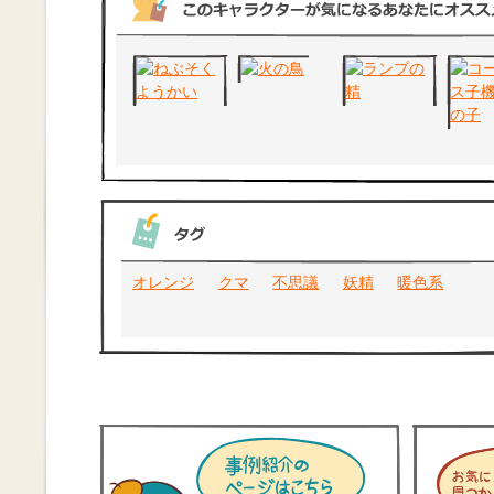
オレンジ
クマ
不思議
妖精
暖色系