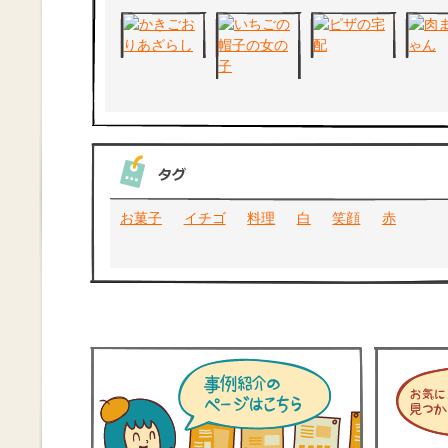
お菓子
イチゴ
料理
白
笑顔
赤