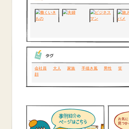
会社員
大人
家族
手描き風
男性
笑
顔