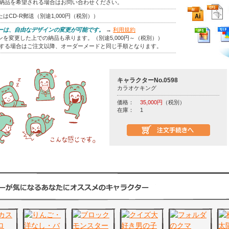
の納品を希望される場合はお問い合わせください。
はCD-R郵送（別途1,000円（税別））
ーは、自由なデザインの変更が可能です。
→
利用規約
を変更した上での納品も承ります。（別途5,000円～（税別））
をする場合はご注文以降、オーダーメードと同じ手順となります。
キャラクターNo.0598
カラオケキング
価格：
35,000円
（税別）
在庫：
1