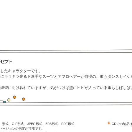
にしたキャラクターです。
うにキラキラ光るド派手なスーツとアフロヘアーが自慢の、歌もダンスもイケ
の練習に明け暮れていますが、気がつけば壁にヒビが入っている事もしばしば
trator）形式、GIF形式、JPEG形式、EPS形式、PDF形式
CDでの納品
はバージョンの指定が可能です。