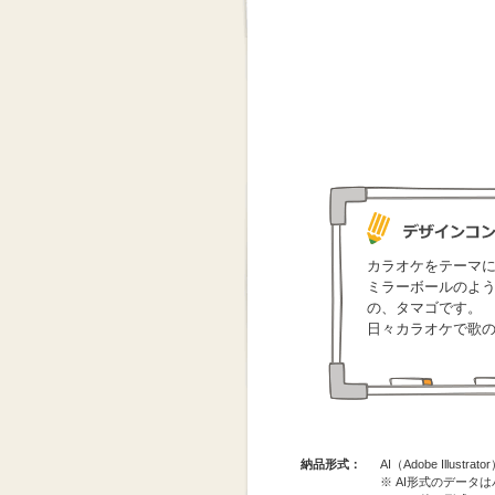
カラオケをテーマ
ミラーボールのよ
の、タマゴです。
日々カラオケで歌
納品形式：
AI（Adobe Illus
※ AI形式のデータ