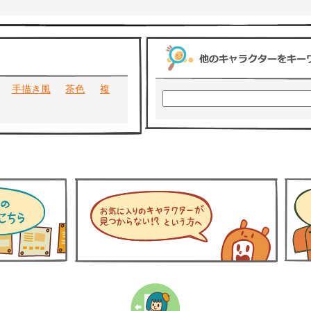
手描き風
茶色
複