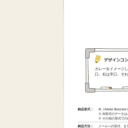
カレーをイメージ
口、右は辛口、そ
納品形式：
AI（Adobe Illus
※ AI形式のデータ
※ その他の形式で
納品方法：
メールへの添付、また