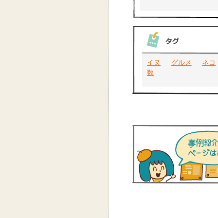
イヌ
グルメ
ネコ
数